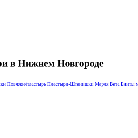
и в Нижнем Новгороде
чки
Повязки/пластырь
Пластыри-Штанишки
Марля
Вата
Бинты 