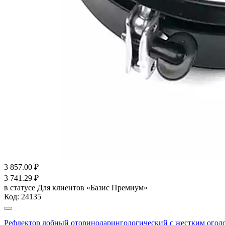
3 857.00
₽
3 741.29
₽
в статусе
Для клиентов «Базис Премиум»
Код:
24135
Рефлектор лобный оториноларингологический с жестким ог