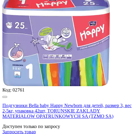
Код:
02761
Подгузники Вella baby Happy Newborn для детей, размер 3, вес
2-5кг, упаковка 42шт, TORUNSKIE ZAKLADY
MATERIALOW OPATRUNKOWYCH SA (TZMO SA)
Доступен только по запросу
Запросить
товар