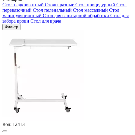
Стол надкроватный
Столы разные
Стол процедурный
Стол
перевязочный
Стол пеленальный
Стол массажный
Стол
манипуляционный
Стол для санитарной обработки
Стол для
забора крови
Стол для врача
Фильтр
Код:
12413