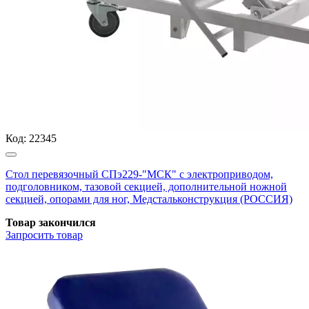
Код:
22345
Стол перевязочный СПэ229-"МСК" с электроприводом,
подголовником, тазовой секцией, дополнительной ножной
секцией, опорами для ног, Медстальконструкция (РОССИЯ)
Товар закончился
Запросить
товар