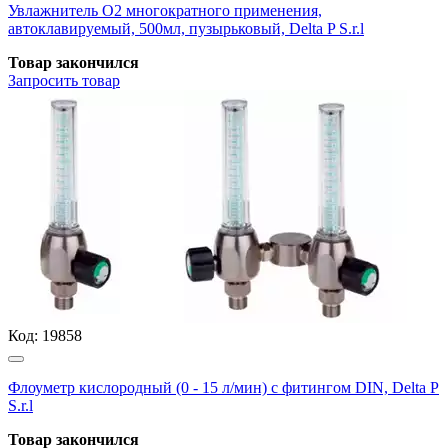
Увлажнитель О2 многократного применения,
автоклавируемый, 500мл, пузырьковый, Delta P S.r.l
Товар закончился
Запросить
товар
Код:
19858
Флоуметр кислородный (0 - 15 л/мин) с фитингом DIN, Delta P
S.r.l
Товар закончился