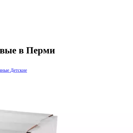
вые в Перми
очные
Детские