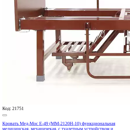
Код:
21751
Кровать Мед-Мос Е-49 (ММ-2120Н-10) функциональная
медицинская, механичекая, с туалетным устройством и