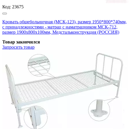
Код:
23675
Кровать общебольничная (МСК-123), размер 1950*800*740мм,
с принадлежностями - матрац с наматрацником МСК-712,
размер 1900х800х100мм, Медстальконструкция (РОССИЯ)
Товар закончился
Запросить
товар