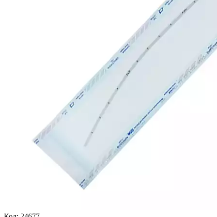
Код:
24677