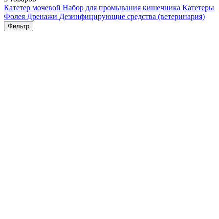
Катетер мочевой
Набор для промывания кишечника
Катетеры
Фолея
Дренажи
Дезинфицирующие средства (ветеринария)
Фильтр