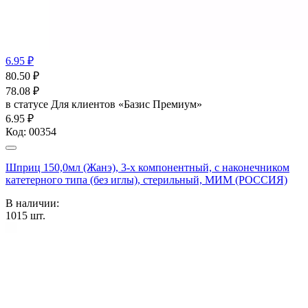
6.95 ₽
80.50
₽
78.08
₽
в статусе
Для клиентов «Базис Премиум»
6.95 ₽
Код:
00354
Шприц 150,0мл (Жанэ), 3-х компонентный, с наконечником
катетерного типа (без иглы), стерильный, МИМ (РОССИЯ)
В наличии:
1015
шт.