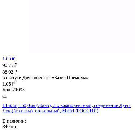
1.05 ₽
90.75
₽
88.02
₽
в статусе
Для клиентов «Базис Премиум»
1.05 ₽
Код:
21098
Шприц 150,0мл (Жанэ), 3-х компонентный, соединение Луер-
Лок (без иглы), стерильный, МИМ (РОССИЯ)
В наличии:
340
шт.