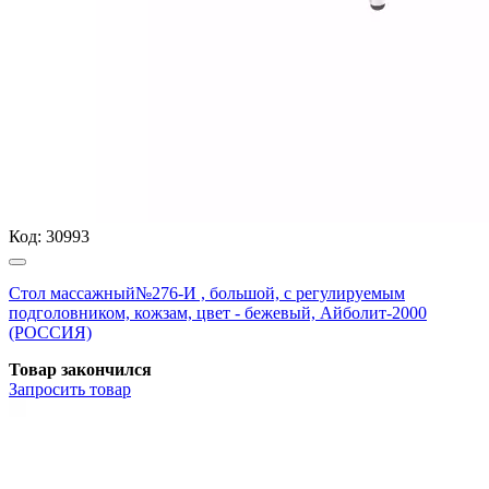
Код:
30993
Стол массажный№276-И , большой, с регулируемым
подголовником, кожзам, цвет - бежевый, Айболит-2000
(РОССИЯ)
Товар закончился
Запросить
товар