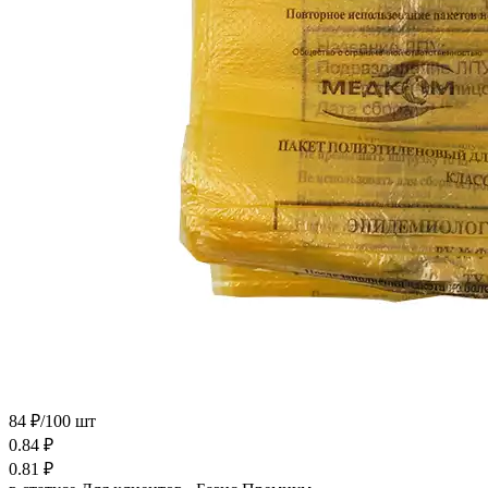
84 ₽/100 шт
0.84
₽
0.81
₽