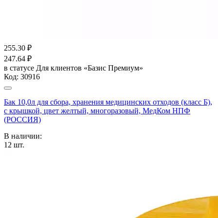
255.30
₽
247.64
₽
в статусе
Для клиентов «Базис Премиум»
Код:
30916
Бак 10,0л для сбора, хранения медицинских отходов (класс Б),
с крышкой, цвет желтый, многоразовый, МедКом НПФ
(РОССИЯ)
В наличии:
12
шт.