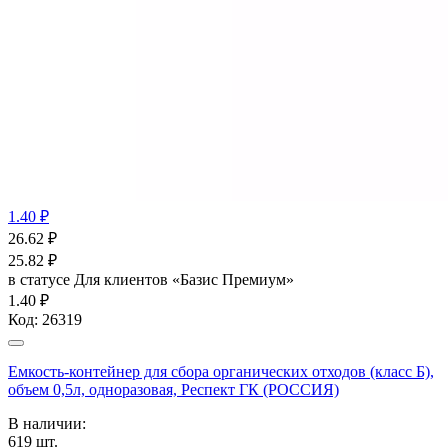
1.40 ₽
26.62
₽
25.82
₽
в статусе
Для клиентов «Базис Премиум»
1.40 ₽
Код:
26319
Емкость-контейнер для сбора органических отходов (класс Б),
объем 0,5л, одноразовая, Респект ГК (РОССИЯ)
В наличии:
619
шт.