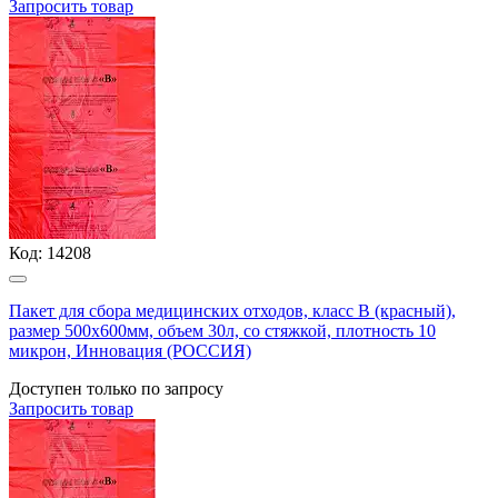
Запросить
товар
Код:
14208
Пакет для сбора медицинских отходов, класс В (красный),
размер 500х600мм, объем 30л, со стяжкой, плотность 10
микрон, Инновация (РОССИЯ)
Доступен только по запросу
Запросить
товар