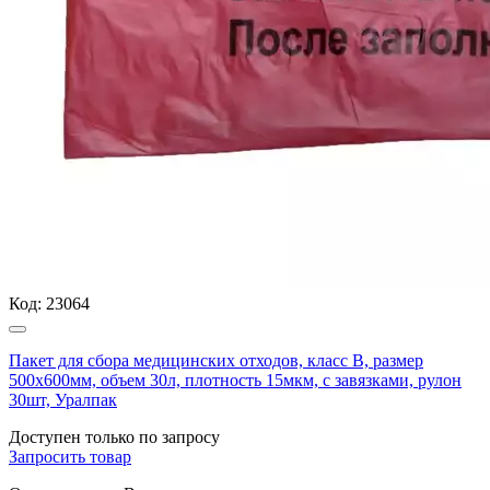
Код:
23064
Пакет для сбора медицинских отходов, класс В, размер
500х600мм, объем 30л, плотность 15мкм, с завязками, рулон
30шт, Уралпак
Доступен только по запросу
Запросить
товар