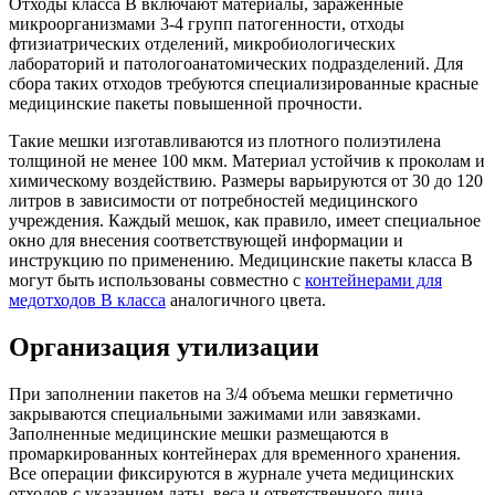
Отходы класса В включают материалы, зараженные
микроорганизмами 3-4 групп патогенности, отходы
фтизиатрических отделений, микробиологических
лабораторий и патологоанатомических подразделений. Для
сбора таких отходов требуются специализированные красные
медицинские пакеты повышенной прочности.
Такие мешки изготавливаются из плотного полиэтилена
толщиной не менее 100 мкм. Материал устойчив к проколам и
химическому воздействию. Размеры варьируются от 30 до 120
литров в зависимости от потребностей медицинского
учреждения. Каждый мешок, как правило, имеет специальное
окно для внесения соответствующей информации и
инструкцию по применению. Медицинские пакеты класса В
могут быть использованы совместно с
контейнерами для
медотходов В класса
аналогичного цвета.
Организация утилизации
При заполнении пакетов на 3/4 объема мешки герметично
закрываются специальными зажимами или завязками.
Заполненные медицинские мешки размещаются в
промаркированных контейнерах для временного хранения.
Все операции фиксируются в журнале учета медицинских
отходов с указанием даты, веса и ответственного лица.