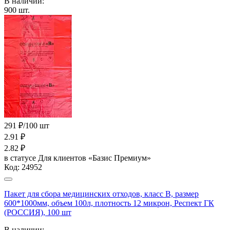
В наличии:
900
шт.
291 ₽/100 шт
2.91
₽
2.82
₽
в статусе
Для клиентов «Базис Премиум»
Код:
24952
Пакет для сбора медицинских отходов, класс В, размер
600*1000мм, объем 100л, плотность 12 микрон, Респект ГК
(РОССИЯ), 100 шт
В наличии: