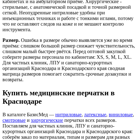
кабинетах и на амбулаторном приёме. Хирургические -
стерильные, с анатомической посадкой и точной размерной
сеткой. Неопудренные нитриловые удобны при
инъекционных техниках и работе с тонкими иглами, потому
что не оставляют следов на коже и не мешают контролю
инструмента.
Размер.
Ошибка в размере обычно выявляется уже во время
приёма: слишком большой размер снижает чувствительность,
слишком малый быстрее рвётся. Перед оптовой закупкой
соберите размеры персонала по кабинетам: XS, S, M, L, XL.
Для частных клиник, ЛПУ и санаторно-курортных
организаций Краснодара и Краснодарского края сводная
матрица размеров помогает сократить срочные дозакупки и
возвраты.
Купить медицинские перчатки в
Краснодаре
В каталоге БазисМед —
нитриловые
,
латексные
,
виниловые
,
смотровые
и
хирургические
перчатки всех размеров.
Поставляем для частных клиник, ЛПУ и санаторно-
курортных организаций Краснодара и Краснодарского края:
соберём заказ по материалам, типам и размерам для разных