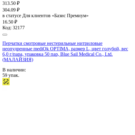
313.50
₽
304.09
₽
в статусе
Для клиентов «Базис Премиум»
16.50 ₽
Код:
32177
Перчатки смотровые нестерильные нитриловые
неопудренные mediOk OPTIMA, размер L, цвет голубой, вес
6,0 г/пара, упаковка 50 пар, Blue Sail Medical Co., Ltd.
(МАЛАЙЗИЯ)
В наличии:
59
упак.