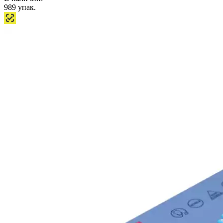
989
упак.