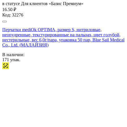
в статусе
Для клиентов «Базис Премиум»
16.50 ₽
Код:
32276
Перчатки mediOk OPTIMA, размер S, нитриловые,
неопудренные, текстурированные на пальцах, цвет голубой,
нестерильные, вес 6,0г/пара, упаковка 50 пар, Blue Sail Medical
Co., Ltd. (МАЛАЙЗИЯ)
В наличии:
171
упак.