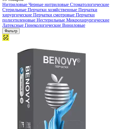
Нитриловые
Черные нитриловые
Стоматологические
Стерильные
Перчатки хозяйственные
Перчатки
хирургические
Перчатки смотровые
Перчатки
полиэтиленовые
Нестерильные
Микрохирургические
Латексные
Гинекологические
Виниловые
Фильтр