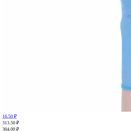
16.50 ₽
313.50
₽
304.09
₽