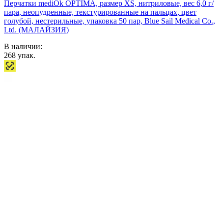
Перчатки mediOk OPTIMA, размер XS, нитриловые, вес 6,0 г/
пара, неопудренные, текстурированные на пальцах, цвет
голубой, нестерильные, упаковка 50 пар, Blue Sail Medical Co.,
Ltd. (МАЛАЙЗИЯ)
В наличии:
268
упак.