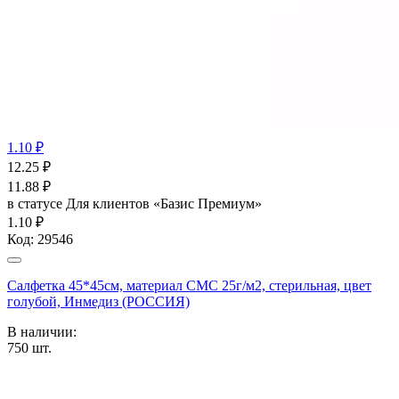
1.10 ₽
12.25
₽
11.88
₽
в статусе
Для клиентов «Базис Премиум»
1.10 ₽
Код:
29546
Салфетка 45*45см, материал СМС 25г/м2, стерильная, цвет
голубой, Инмедиз (РОССИЯ)
В наличии:
750
шт.