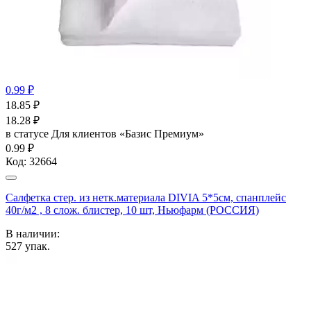
0.99 ₽
18.85
₽
18.28
₽
в статусе
Для клиентов «Базис Премиум»
0.99 ₽
Код:
32664
Салфетка стер. из нетк.материала DIVIA 5*5см, спанплейс
40г/м2 , 8 слож. блистер, 10 шт, Ньюфарм (РОССИЯ)
В наличии:
527
упак.