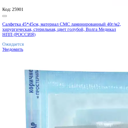
Код:
25901
Салфетка 45*45см, материал СМС ламинированный 40г/м2,
хирургическая, стерильная, цвет голубой, Волга Медикал
НПП (РОССИЯ)
Ожидается
Уведомить