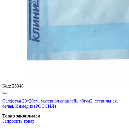
Код:
26348
Салфетка 20*20см, материал спанлейс 40г/м2, стерильная,
белая, Инмедиз (РОССИЯ)
Товар закончился
Запросить
товар