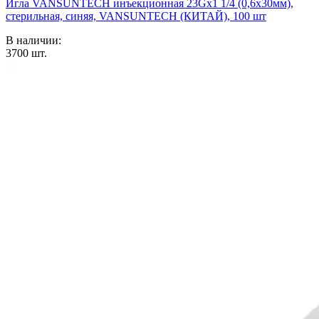
Игла VANSUNTECH инъекционная 23Gх1 1/4 (0,6х30мм),
стерильная, синяя, VANSUNTECH (КИТАЙ), 100 шт
В наличии:
3700
шт.