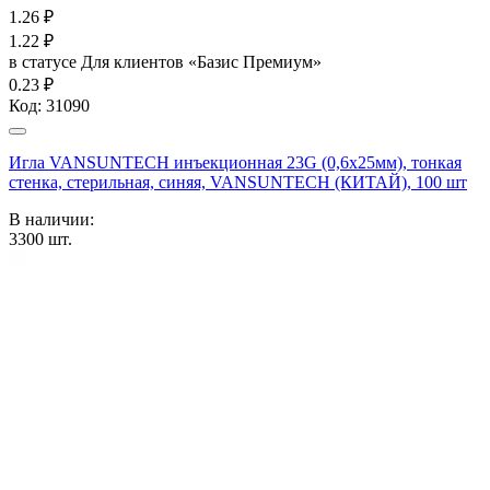
1.26
₽
1.22
₽
в статусе
Для клиентов «Базис Премиум»
0.23 ₽
Код:
31090
Игла VANSUNTECH инъекционная 23G (0,6х25мм), тонкая
стенка, стерильная, синяя, VANSUNTECH (КИТАЙ), 100 шт
В наличии:
3300
шт.