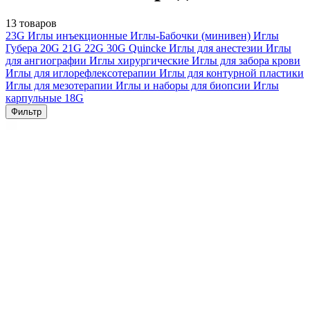
13 товаров
23G
Иглы инъекционные
Иглы-Бабочки (минивен)
Иглы
Губера
20G
21G
22G
30G
Quincke
Иглы для анестезии
Иглы
для ангиографии
Иглы хирургические
Иглы для забора крови
Иглы для иглорефлексотерапии
Иглы для контурной пластики
Иглы для мезотерапии
Иглы и наборы для биопсии
Иглы
карпульные
18G
Фильтр