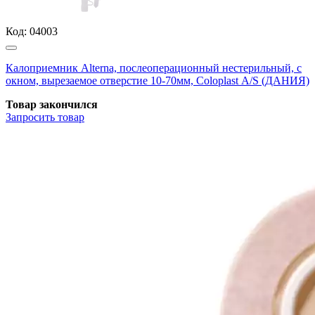
Код:
04003
Калоприемник Alterna, послеоперационный нестерильный, с
окном, вырезаемое отверстие 10-70мм, Coloplast А/S (ДАНИЯ)
Товар закончился
Запросить
товар