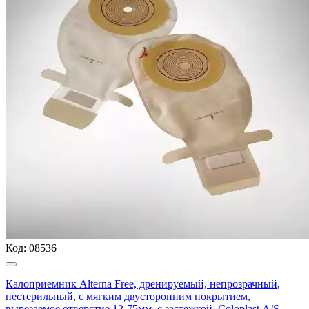
Код:
08536
Калоприемник Alterna Free, дренируемый, непрозрачный,
нестерильный, с мягким двусторонним покрытием,
вырезаемое отверстие 12-75мм, с застежкой, Coloplast А/S