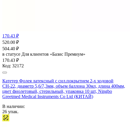
170.43 ₽
520.00
₽
504.40
₽
в статусе
Для клиентов «Базис Премиум»
170.43 ₽
Код:
32172
Катетер Фолея латексный с сил.покрытием 2-х ходовой
СН-22, диаметр 5,6/7,3мм, объем баллона 30мл, длина 400мм,
цвет фиолетовый, стерильный, упаковка 10 шт, Ningbo
Greetmed Medical Instruments Co Ltd (КИТАЙ)
В наличии:
26
упак.