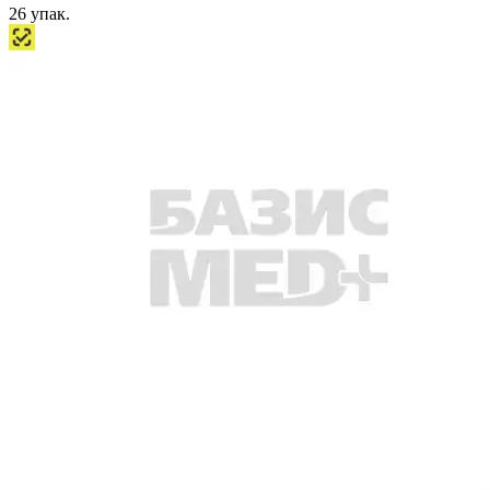
26
упак.