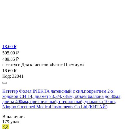
18.60 ₽
505.00
₽
489.85
₽
в статусе
Для клиентов «Базис Премиум»
18.60 ₽
Код:
32041
Катетер Фолея INEKTA латексный с сил.покрытием 2-х
ходовой СН-14, диаметр 3,3/4,73мм, объем баллона до 30мл,
длина 400мм, цвет зеленый, стерильный, упаковка 10 шт,
Ningbo Greetmed Medical Instruments Co Ltd (КИТАЙ)
В наличии:
179
упак.