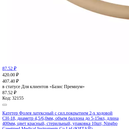
87.52 ₽
420.00
₽
407.40
₽
в статусе
Для клиентов «Базис Премиум»
87.52 ₽
Код:
32155
Катетер Фолея латексный с сил.покрытием 2-х ходовой
СН-18, диаметр 4,5/6,0мм, объем баллона до 5-15мл, длина
400мм, цвет красный, стерильный, упаковка 10шт, Ningbo
Greetmed Medical Instruments Co Ltd (КИТАЙ)