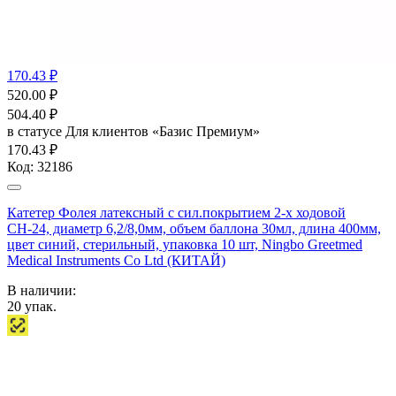
170.43 ₽
520.00
₽
504.40
₽
в статусе
Для клиентов «Базис Премиум»
170.43 ₽
Код:
32186
Катетер Фолея латексный с сил.покрытием 2-х ходовой
СН-24, диаметр 6,2/8,0мм, объем баллона 30мл, длина 400мм,
цвет синий, стерильный, упаковка 10 шт, Ningbo Greetmed
Medical Instruments Co Ltd (КИТАЙ)
В наличии:
20
упак.