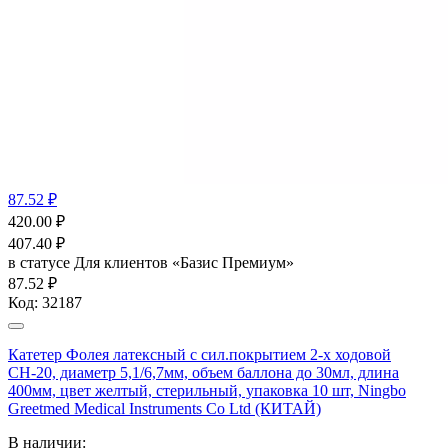
87.52 ₽
420.00
₽
407.40
₽
в статусе
Для клиентов «Базис Премиум»
87.52 ₽
Код:
32187
Катетер Фолея латексный с сил.покрытием 2-х ходовой
СН-20, диаметр 5,1/6,7мм, объем баллона до 30мл, длина
400мм, цвет желтый, стерильный, упаковка 10 шт, Ningbo
Greetmed Medical Instruments Co Ltd (КИТАЙ)
В наличии: