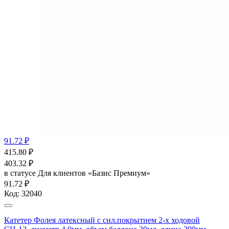
91.72 ₽
415.80
₽
403.32
₽
в статусе
Для клиентов «Базис Премиум»
91.72 ₽
Код:
32040
Катетер Фолея латексный с сил.покрытием 2-х ходовой