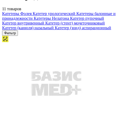
11 товаров
Катетеры Фолея
Катетер урологический
Катетеры балонные и
принадлежности
Катетеры Нелатона
Катетер пупочный
Катетер внутривенный
Катетер (стент) мочеточниковый
Катетер (канюля) назальный
Катетер (зонд) аспирационный
Фильтр