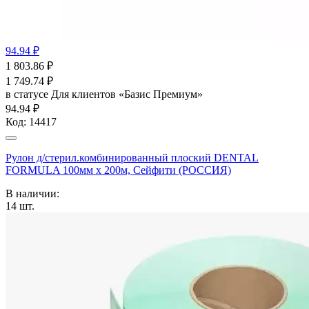
94.94 ₽
1 803.86
₽
1 749.74
₽
в статусе
Для клиентов «Базис Премиум»
94.94 ₽
Код:
14417
Рулон д/стерил.комбинированный плоский DENTAL
FORMULA 100мм х 200м, Сейфити (РОССИЯ)
В наличии:
14
шт.