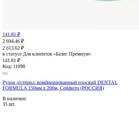
141.81 ₽
2 694.46
₽
2 613.62
₽
в статусе
Для клиентов «Базис Премиум»
141.81 ₽
Код:
11098
Рулон д/стерил. комбинированный плоский DENTAL
FORMULA 150мм х 200м, Сейфити (РОССИЯ)
В наличии:
35
шт.