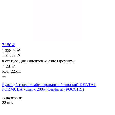
71.50 ₽
1 358.56
₽
1 317.80
₽
в статусе
Для клиентов «Базис Премиум»
71.50 ₽
Код:
22511
Рулон д/стерил.комбинированный плоский DENTAL
FORMULA 75мм х 200м, Сейфити (РОССИЯ)
В наличии:
22
шт.