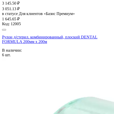
3 145.50
₽
3 051.13
₽
в статусе
Для клиентов «Базис Премиум»
1 645.65 ₽
Код:
12005
Рулон д/стерил. комбинированный, плоский DENTAL
FORMULA 200мм х 200м
В наличии:
6
шт.