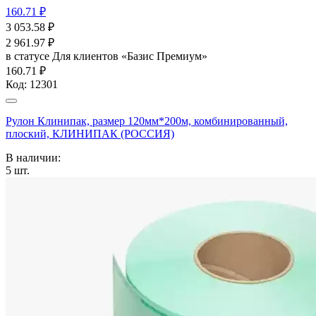
160.71 ₽
3 053.58
₽
2 961.97
₽
в статусе
Для клиентов «Базис Премиум»
160.71 ₽
Код:
12301
Рулон Клинипак, размер 120мм*200м, комбинированный,
плоский, КЛИНИПАК (РОССИЯ)
В наличии:
5
шт.