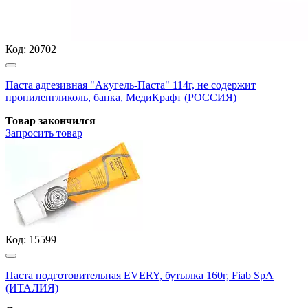
Код:
20702
Паста адгезивная "Акугель-Паста" 114г, не содержит
пропиленгликоль, банка, МедиКрафт (РОССИЯ)
Товар закончился
Запросить
товар
Код:
15599
Паста подготовительная EVERY, бутылка 160г, Fiab SpA
(ИТАЛИЯ)