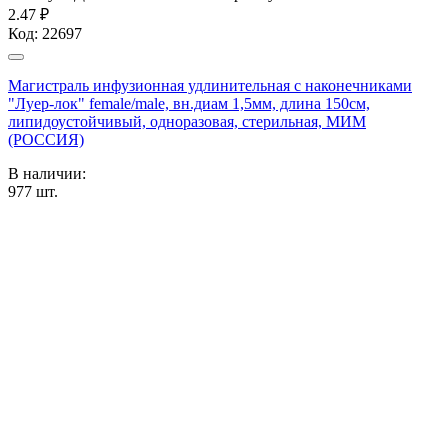
2.47 ₽
Код:
22697
Магистраль инфузионная удлинительная с наконечниками
"Луер-лок" female/male, вн.диам 1,5мм, длина 150см,
липидоустойчивый, одноразовая, стерильная, МИМ
(РОССИЯ)
В наличии:
977
шт.