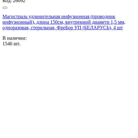
Код:
26092
Магистраль удлинительная инфузионная (проводник
инфузионный), длина 150см, внутренний диаметр 1,5 мм,
одноразовая, стерильная, ФреБор УП (БЕЛАРУСЬ), 4 шт
В наличии:
1546
шт.