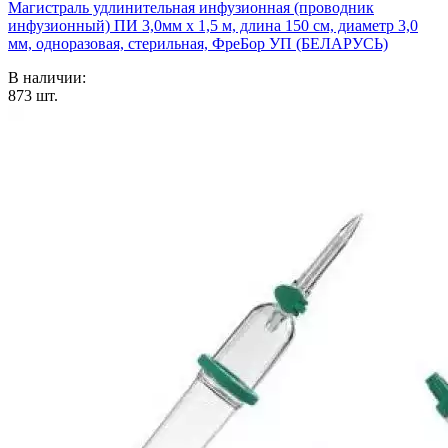
Магистраль удлинительная инфузионная (проводник
инфузионный) ПИ 3,0мм х 1,5 м, длина 150 см, диаметр 3,0
мм, одноразовая, стерильная, ФреБор УП (БЕЛАРУСЬ)
В наличии:
873
шт.