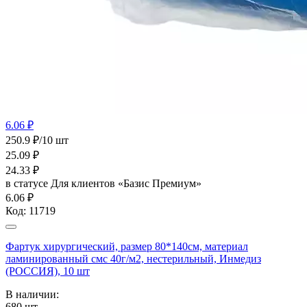
6.06 ₽
250.9 ₽/10 шт
25.09
₽
24.33
₽
в статусе
Для клиентов «Базис Премиум»
6.06 ₽
Код:
11719
Фартук хирургический, размер 80*140см, материал
ламинированный смс 40г/м2, нестерильный, Инмедиз
(РОССИЯ), 10 шт
В наличии:
680
шт.