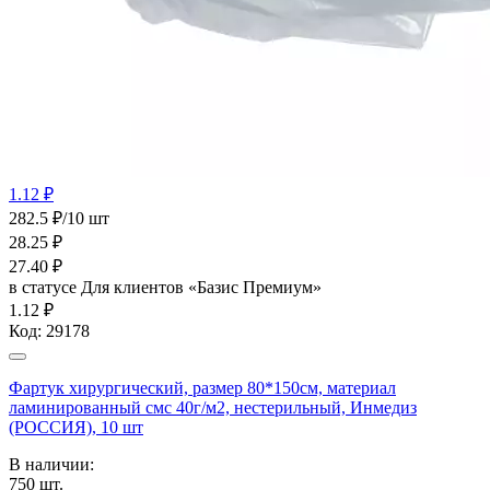
1.12 ₽
282.5 ₽/10 шт
28.25
₽
27.40
₽
в статусе
Для клиентов «Базис Премиум»
1.12 ₽
Код:
29178
Фартук хирургический, размер 80*150см, материал
ламинированный смс 40г/м2, нестерильный, Инмедиз
(РОССИЯ), 10 шт
В наличии:
750
шт.