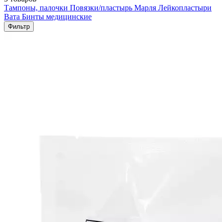
Тампоны, палочки
Повязки/пластырь
Марля
Лейкопластыри
Вата
Бинты медицинские
Фильтр