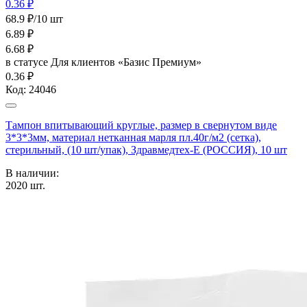
0.36 ₽
68.9 ₽/10 шт
6.89
₽
6.68
₽
в статусе
Для клиентов «Базис Премиум»
0.36 ₽
Код:
24046
Тампон впитывающий круглые, размер в свернутом виде
3*3*3мм, материал нетканная марля пл.40г/м2 (сетка),
стерильный, (10 шт/упак), Здравмедтех-Е (РОССИЯ), 10 шт
В наличии:
2020
шт.