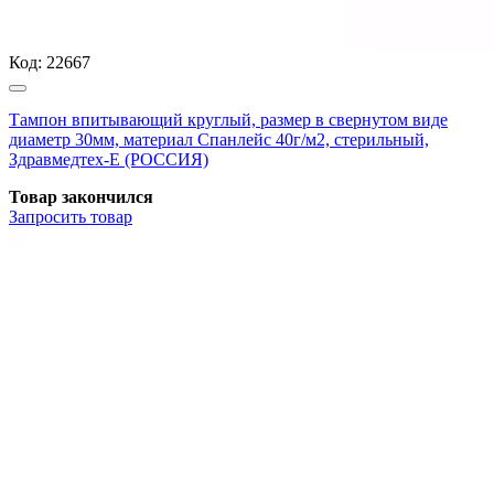
Код:
22667
Тампон впитывающий круглый, размер в свернутом виде
диаметр 30мм, материал Спанлейс 40г/м2, стерильный,
Здравмедтех-Е (РОССИЯ)
Товар закончился
Запросить
товар