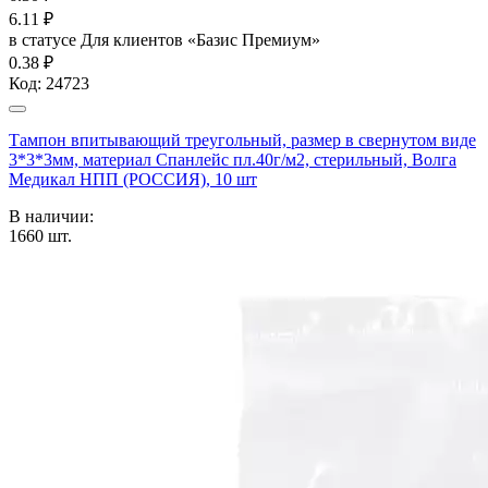
6.11
₽
в статусе
Для клиентов «Базис Премиум»
0.38 ₽
Код:
24723
Тампон впитывающий треугольный, размер в свернутом виде
3*3*3мм, материал Спанлейс пл.40г/м2, стерильный, Волга
Медикал НПП (РОССИЯ), 10 шт
В наличии:
1660
шт.