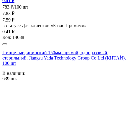
0.41 ₽
783 ₽/100 шт
7.83
₽
7.59
₽
в статусе
Для клиентов «Базис Премиум»
0.41 ₽
Код:
14688
Пинцет медицинский 150мм, прямой, одноразовый,
стерильный, Jiangsu Yada Technology Group Co Ltd (КИТАЙ),
100 шт
В наличии:
639
шт.