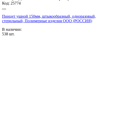
Код:
25774
Пинцет ушной 150мм, штыкообразный, одноразовый,
стерильный, Полимерные изделия OOO (РОССИЯ)
В наличии:
538
шт.