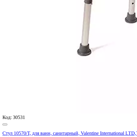
Код:
30531
Стул 10570/Т, для ванн, санитарный, Valentine International LTD