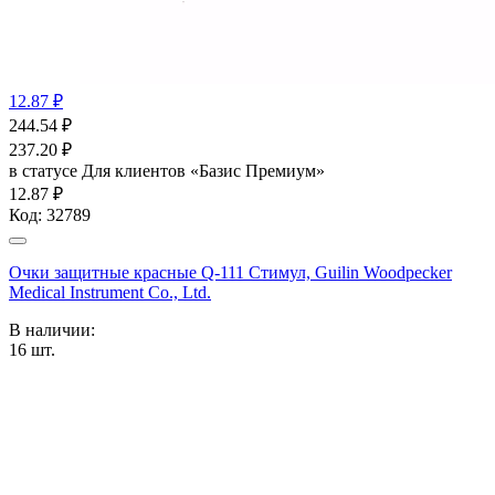
12.87 ₽
244.54
₽
237.20
₽
в статусе
Для клиентов «Базис Премиум»
12.87 ₽
Код:
32789
Очки защитные красные Q-111 Стимул, Guilin Woodpecker
Medical Instrument Co., Ltd.
В наличии:
16
шт.