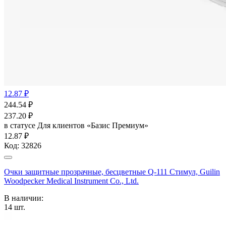
12.87 ₽
244.54
₽
237.20
₽
в статусе
Для клиентов «Базис Премиум»
12.87 ₽
Код:
32826
Очки защитные прозрачные, бесцветные Q-111 Стимул, Guilin
Woodpecker Medical Instrument Co., Ltd.
В наличии:
14
шт.