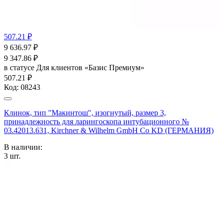
507.21 ₽
9 636.97
₽
9 347.86
₽
в статусе
Для клиентов «Базис Премиум»
507.21 ₽
Код:
08243
Клинок, тип "Макинтош", изогнутый, размер 3,
принадлежность для ларингоскопа интубационного №
03.42013.631, Kirchner & Wilhelm GmbH Co KD (ГЕРМАНИЯ)
В наличии:
3
шт.