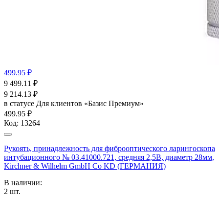
499.95 ₽
9 499.11
₽
9 214.13
₽
в статусе
Для клиентов «Базис Премиум»
499.95 ₽
Код:
13264
Рукоять, принадлежность для фиброоптического ларингоскопа
интубационного № 03.41000.721, средняя 2,5В, диаметр 28мм,
Kirchner & Wilhelm GmbH Co KD (ГЕРМАНИЯ)
В наличии:
2
шт.