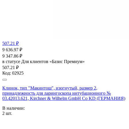
507.21 ₽
9 636.97
₽
9 347.86
₽
в статусе
Для клиентов «Базис Премиум»
507.21 ₽
Код:
02925
Клинок, тип "Макинтош", изогнутый, размер 2,
принадлежность для ларингоскопа интубационного №
03.42013.621, Kirchner & Wilhelm GmbH Co KD (ГЕРМАНИЯ)
В наличии:
2
шт.