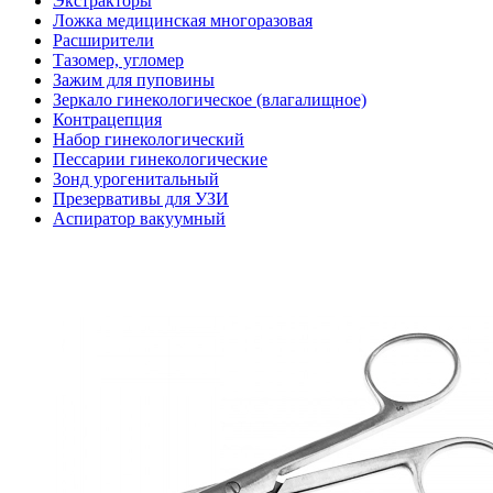
Экстракторы
Ложка медицинская многоразовая
Расширители
Тазомер, угломер
Зажим для пуповины
Зеркало гинекологическое (влагалищное)
Контрацепция
Набор гинекологический
Пессарии гинекологические
Зонд урогенитальный
Презервативы для УЗИ
Аспиратор вакуумный