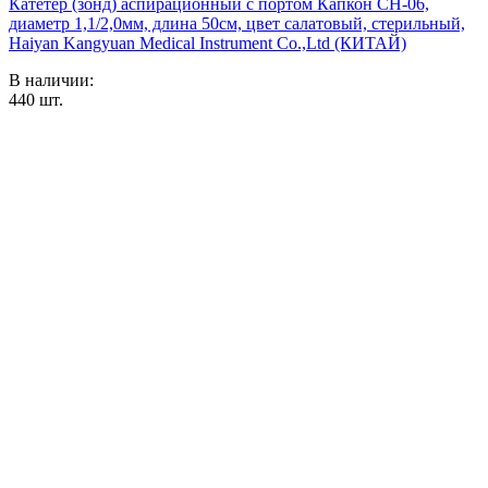
Катетер (зонд) аспирационный с портом Капкон CH-06,
диаметр 1,1/2,0мм, длина 50см, цвет салатовый, стерильный,
Haiyan Kangyuan Medical Instrument Co.,Ltd (КИТАЙ)
В наличии:
440
шт.