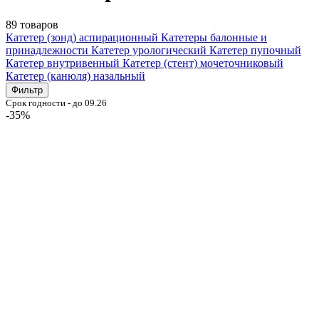
89 товаров
Катетер (зонд) аспирационный
Катетеры балонные и
принадлежности
Катетер урологический
Катетер пупочный
Катетер внутривенный
Катетер (стент) мочеточниковый
Катетер (канюля) назальный
Фильтр
Срок годности - до 09.26
-35%