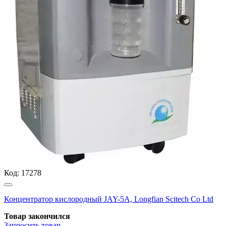
Код:
17278
Концентратор кислородный JAY-5А, Longfian Scitech Co Ltd
Товар закончился
Запросить
товар