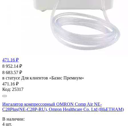
471.16 ₽
8 952.14
₽
8 683.57
₽
в статусе
Для клиентов «Базис Премиум»
471.16 ₽
Код:
25317
Ингалятор компрессорный OMRON Comp Air NE-
C28Plus(NE-C28P-RU), Omron Healthcare Co. Ltd (ВЬЕТНАМ)
В наличии:
4
шт.