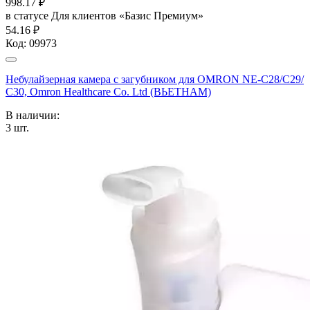
998.17
₽
в статусе
Для клиентов «Базис Премиум»
54.16 ₽
Код:
09973
Небулайзерная камера с загубником для OMRON NE-C28/С29/
С30, Omron Healthcare Co. Ltd (ВЬЕТНАМ)
В наличии:
3
шт.