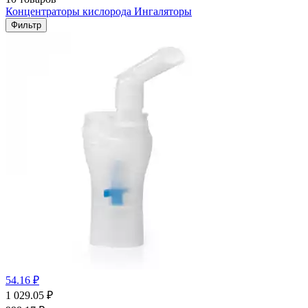
Концентраторы кислорода
Ингаляторы
Фильтр
54.16 ₽
1 029.05
₽