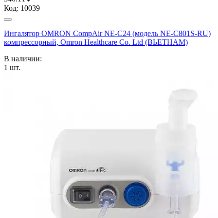
Код:
10039
Ингалятор OMRON CompAir NE-C24 (модель NE-C801S-RU)
компрессорный, Omron Healthcare Co. Ltd (ВЬЕТНАМ)
В наличии:
1
шт.