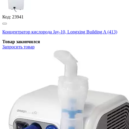
Код:
23941
Концентратор кислорода Jay-10, Longxing Building A (413)
Товар закончился
Запросить
товар