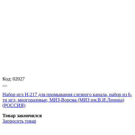
Код:
02027
Набор игл Н-217 для промывания слезного канала, набор из 6-
ти игл, многоразовые, МИЗ-Ворсма (МИЗ им.В.И.Ленина)
(РОССИЯ)
Товар закончился
Запросить
товар