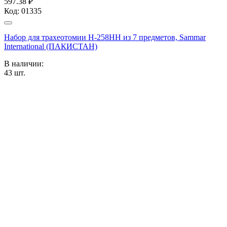
597.38 ₽
Код:
01335
Набор для трахеотомии Н-258НН из 7 предметов, Sammar
International (ПАКИСТАН)
В наличии:
43
шт.