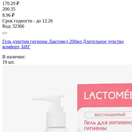
170.29
₽
200.35
8.96 ₽
Срок годности - до 12.26
Код:
32366
Гель д/интим гигиены Лактомед 200мл Длительное чувство
комфорт, БИГ
В наличии:
19
шт.