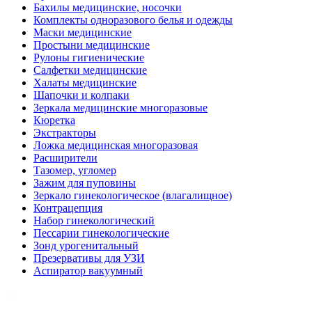
Бахилы медицинские, носочки
Комплекты одноразового белья и одежды
Маски медицинские
Простыни медицинские
Рулоны гигиенические
Салфетки медицинские
Халаты медицинские
Шапочки и колпаки
Зеркала медицинские многоразовые
Кюретка
Экстракторы
Ложка медицинская многоразовая
Расширители
Тазомер, угломер
Зажим для пуповины
Зеркало гинекологическое (влагалищное)
Контрацепция
Набор гинекологический
Пессарии гинекологические
Зонд урогенитальный
Презервативы для УЗИ
Аспиратор вакуумный