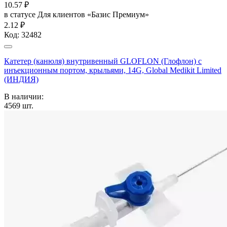
10.57
₽
в статусе
Для клиентов «Базис Премиум»
2.12 ₽
Код:
32482
Катетер (канюля) внутривенный GLOFLON (Глофлон) с
инъекционным портом, крыльями, 14G, Global Medikit Limited
(ИНДИЯ)
В наличии:
4569
шт.