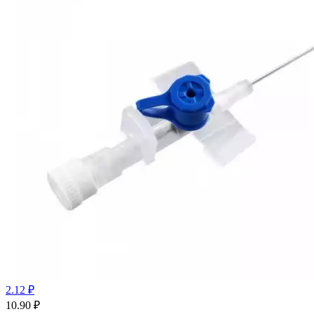
2.12 ₽
10.90
₽