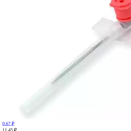
0.67 ₽
11.45
₽