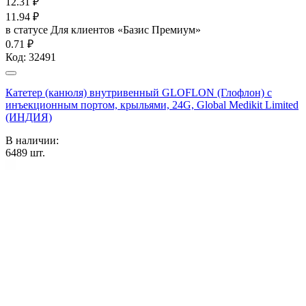
12.31
₽
11.94
₽
в статусе
Для клиентов «Базис Премиум»
0.71 ₽
Код:
32491
Катетер (канюля) внутривенный GLOFLON (Глофлон) с
инъекционным портом, крыльями, 24G, Global Medikit Limited
(ИНДИЯ)
В наличии:
6489
шт.