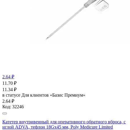
2.64 ₽
11.70
₽
11.34
₽
в статусе
Для клиентов «Базис Премиум»
2.64 ₽
Код:
32246
Катетер внутривенный для оперативного обратного вброса, с
иглой ADVA, тефлон 18Gx45 мм, Poly Medicure Limited