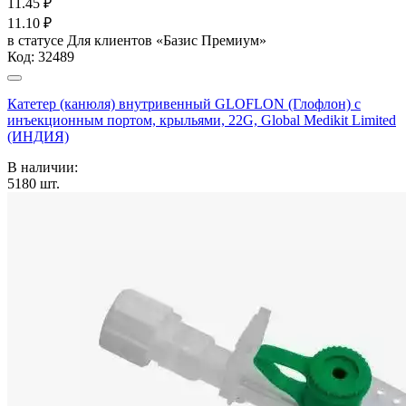
11.45
₽
11.10
₽
в статусе
Для клиентов «Базис Премиум»
Код:
32489
Катетер (канюля) внутривенный GLOFLON (Глофлон) с
инъекционным портом, крыльями, 22G, Global Medikit Limited
(ИНДИЯ)
В наличии:
5180
шт.