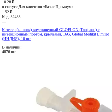
10.28
₽
в статусе
Для клиентов «Базис Премиум»
1.52 ₽
Код:
32483
Катетер (канюля) внутривенный GLOFLON (Глофлон) с
инъекционным портом, крыльями, 16G, Global Medikit Limited
(ИНДИЯ), 10 шт
В наличии:
4876
шт.