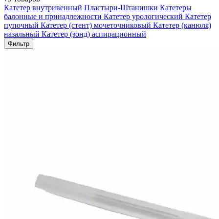
Катетер внутривенный
Пластыри-Штанишки
Катетеры
балонные и принадлежности
Катетер урологический
Катетер
пупочный
Катетер (стент) мочеточниковый
Катетер (канюля)
назальный
Катетер (зонд) аспирационный
Фильтр