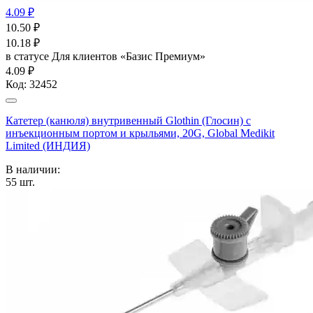
4.09 ₽
10.50
₽
10.18
₽
в статусе
Для клиентов «Базис Премиум»
4.09 ₽
Код:
32452
Катетер (канюля) внутривенный Glothin (Глосин) с
инъекционным портом и крыльями, 20G, Global Medikit
Limited (ИНДИЯ)
В наличии:
55
шт.