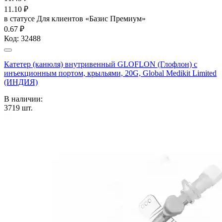
11.10
₽
в статусе
Для клиентов «Базис Премиум»
0.67 ₽
Код:
32488
Катетер (канюля) внутривенный GLOFLON (Глофлон) с
инъекционным портом, крыльями, 20G, Global Medikit Limited
(ИНДИЯ)
В наличии:
3719
шт.