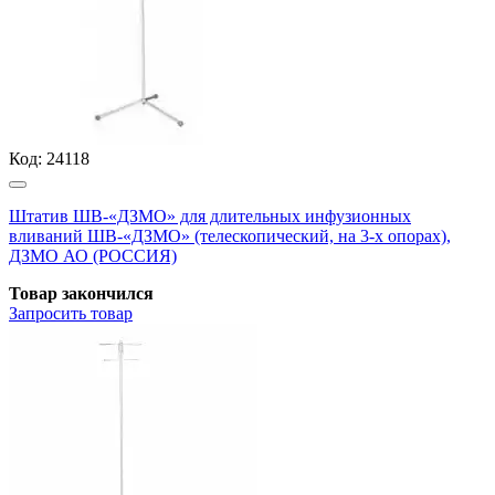
Код:
24118
Штатив ШВ-«ДЗМО» для длительных инфузионных
вливаний ШВ-«ДЗМО» (телескопический, на 3-х опорах),
ДЗМО АО (РОССИЯ)
Товар закончился
Запросить
товар