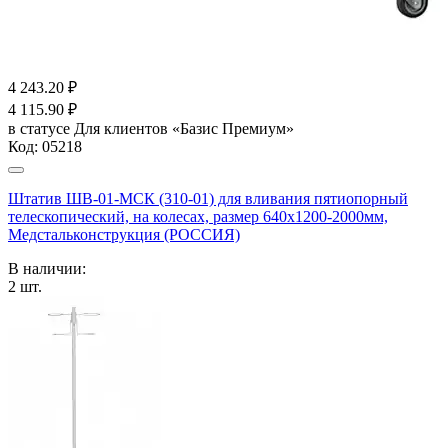
4 243.20
₽
4 115.90
₽
в статусе
Для клиентов «Базис Премиум»
Код:
05218
Штатив ШВ-01-МСК (310-01) для вливания пятиопорный
телескопический, на колесах, размер 640х1200-2000мм,
Медстальконструкция (РОССИЯ)
В наличии:
2
шт.