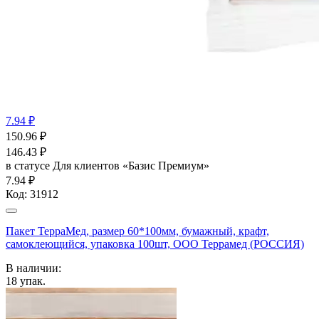
7.94 ₽
150.96
₽
146.43
₽
в статусе
Для клиентов «Базис Премиум»
7.94 ₽
Код:
31912
Пакет ТерраМед, размер 60*100мм, бумажный, крафт,
самоклеющийся, упаковка 100шт, ООО Террамед (РОССИЯ)
В наличии:
18
упак.