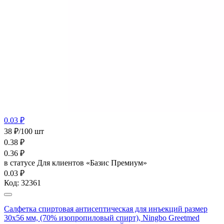
0.03 ₽
38 ₽/100 шт
0.38
₽
0.36
₽
в статусе
Для клиентов «Базис Премиум»
0.03 ₽
Код:
32361
Салфетка спиртовая антисептическая для инъекций размер
30х56 мм, (70% изопропиловый спирт), Ningbo Greetmed