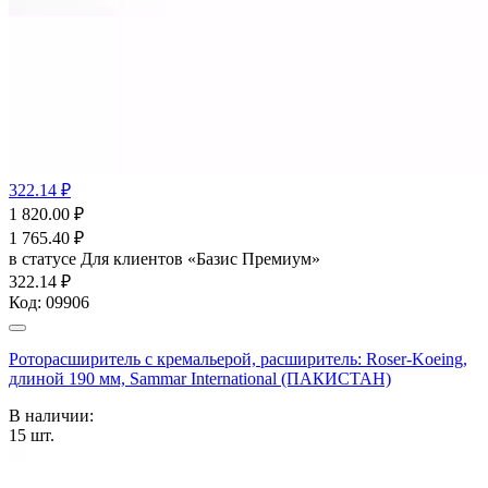
322.14 ₽
1 820.00
₽
1 765.40
₽
в статусе
Для клиентов «Базис Премиум»
322.14 ₽
Код:
09906
Роторасширитель с кремальерой, расширитель: Roser-Koeing,
длиной 190 мм, Sammar International (ПАКИСТАН)
В наличии:
15
шт.