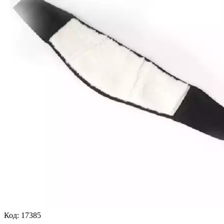
Код:
17385