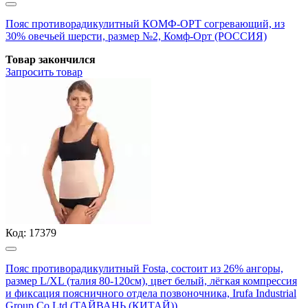
Пояс противорадикулитный КОМФ-ОРТ согревающий, из
30% овечьей шерсти, размер №2, Комф-Орт (РОССИЯ)
Товар закончился
Запросить
товар
Код:
17379
Пояс противорадикулитный Fosta, состоит из 26% ангоры,
размер L/XL (талия 80-120см), цвет белый, лёгкая компрессия
и фиксация поясничного отдела позвоночника, Irufa Industrial
Group Co Ltd (ТАЙВАНЬ (КИТАЙ))