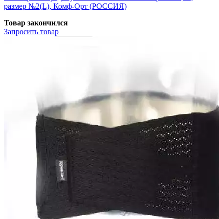
размер №2(L), Комф-Орт (РОССИЯ)
Товар закончился
Запросить
товар