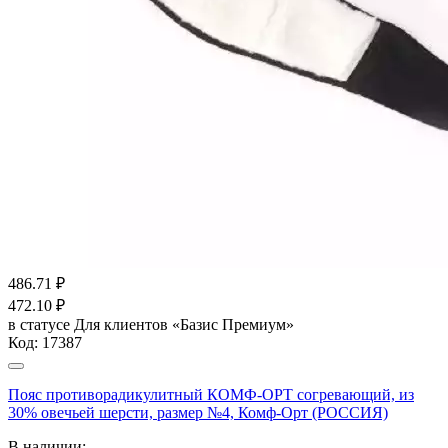
486.71
₽
472.10
₽
в статусе
Для клиентов «Базис Премиум»
Код:
17387
Пояс противорадикулитный КОМФ-ОРТ согревающий, из
30% овечьей шерсти, размер №4, Комф-Орт (РОССИЯ)
В наличии: