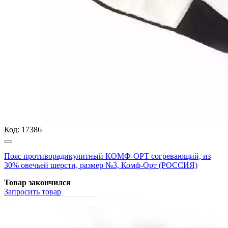
Код:
17386
Пояс противорадикулитный КОМФ-ОРТ согревающий, из
30% овечьей шерсти, размер №3, Комф-Орт (РОССИЯ)
Товар закончился
Запросить
товар