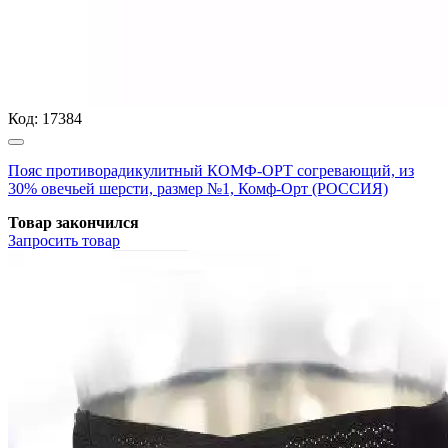
Код:
17384
Пояс противорадикулитный КОМФ-ОРТ согревающий, из
30% овечьей шерсти, размер №1, Комф-Орт (РОССИЯ)
Товар закончился
Запросить
товар