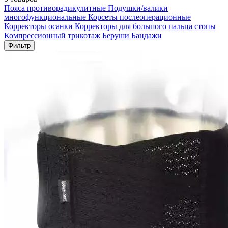
Пояса противорадикулитные
Подушки/валики
многофункциональные
Корсеты послеоперационные
Корректоры осанки
Корректоры для большого пальца стопы
Компрессионный трикотаж
Беруши
Бандажи
Фильтр