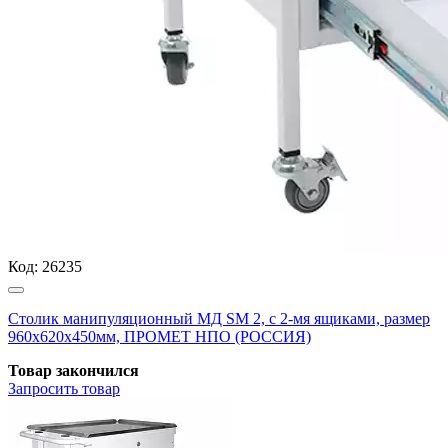
Код:
26235
Столик манипуляционный МД SM 2, с 2-мя ящиками, размер
960x620x450мм, ПРОМЕТ НПО (РОССИЯ)
Товар закончился
Запросить
товар