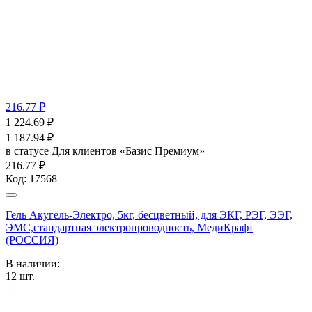
216.77 ₽
1 224.69
₽
1 187.94
₽
в статусе
Для клиентов «Базис Премиум»
216.77 ₽
Код:
17568
Гель Акугель-Электро, 5кг, бесцветный, для ЭКГ, РЭГ, ЭЭГ,
ЭМС,стандартная электропроводность, МедиКрафт
(РОССИЯ)
В наличии:
12
шт.