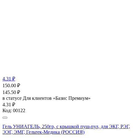
4.31 ₽
150.00
₽
145.50
₽
в статусе
Для клиентов «Базис Премиум»
4.31 ₽
Код:
00122
Гель УНИАГЕЛЬ, 250гр, с крышкой пуш-пул, для ЭКГ, РЭГ,
ЭЭГ, ЭМГ, Гельтек-Медика (РОССИЯ)