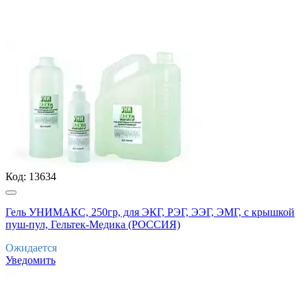
Код:
13634
Гель УНИМАКС, 250гр, для ЭКГ, РЭГ, ЭЭГ, ЭМГ, с крышкой
пуш-пул, Гельтек-Медика (РОССИЯ)
Ожидается
Уведомить