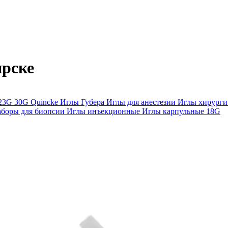
ирске
23G
30G
Quincke
Иглы Губера
Иглы для анестезии
Иглы хирурги
аборы для биопсии
Иглы инъекционные
Иглы карпульные
18G