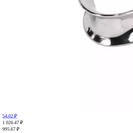
54.02 ₽
1 026.47
₽
995.67
₽