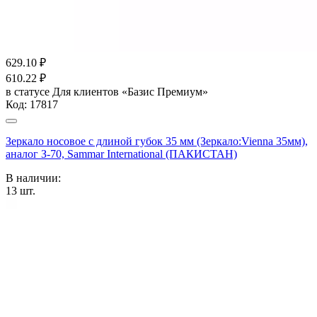
629.10
₽
610.22
₽
в статусе
Для клиентов «Базис Премиум»
Код:
17817
Зеркало носовое с длиной губок 35 мм (Зеркало:Vienna 35мм),
аналог З-70, Sammar International (ПАКИСТАН)
В наличии:
13
шт.