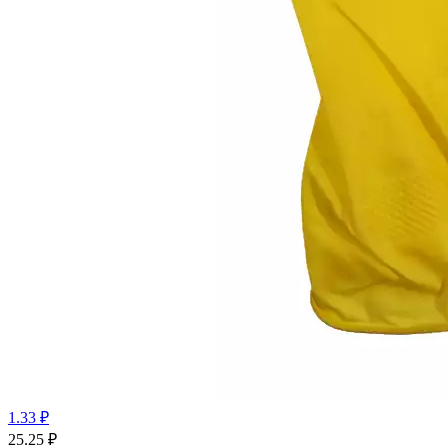
1.33 ₽
25.25
₽