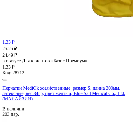
1.33 ₽
25.25
₽
24.49
₽
в статусе
Для клиентов «Базис Премиум»
1.33 ₽
Код:
28712
Перчатки MediOk хозяйственные, размер S, длина 300мм,
латексные, вес 34гр, цвет желтый, Blue Sail Medical Co., Ltd.
(МАЛАЙЗИЯ)
В наличии:
203
пар.