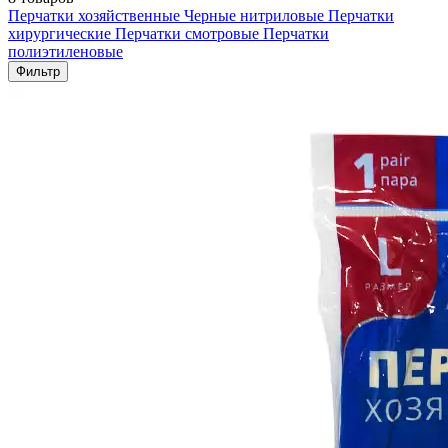
Перчатки хозяйственные
Черные нитриловые
Перчатки
хирургические
Перчатки смотровые
Перчатки
полиэтиленовые
Фильтр