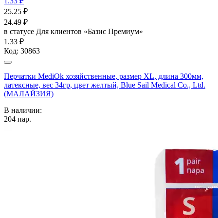
1.33 ₽
25.25
₽
24.49
₽
в статусе
Для клиентов «Базис Премиум»
1.33 ₽
Код:
30863
Перчатки MediOk хозяйственные, размер XL, длина 300мм,
латексные, вес 34гр, цвет желтый, Blue Sail Medical Co., Ltd.
(МАЛАЙЗИЯ)
В наличии:
204
пар.