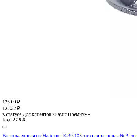
126.00
₽
122.22
₽
в статусе
Для клиентов «Базис Премиум»
Код:
27386
Воронка ушная по Hartmann К-39-103, никелированная № 3, диам