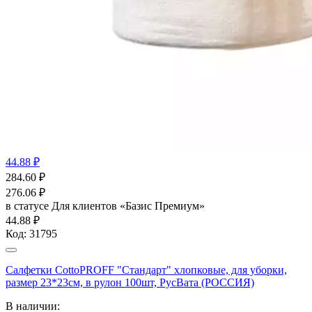
44.88 ₽
284.60
₽
276.06
₽
в статусе
Для клиентов «Базис Премиум»
44.88 ₽
Код:
31795
Салфетки CottoPROFF "Стандарт" хлопковые, для уборки,
размер 23*23см, в рулон 100шт, РусВата (РОССИЯ)
В наличии: