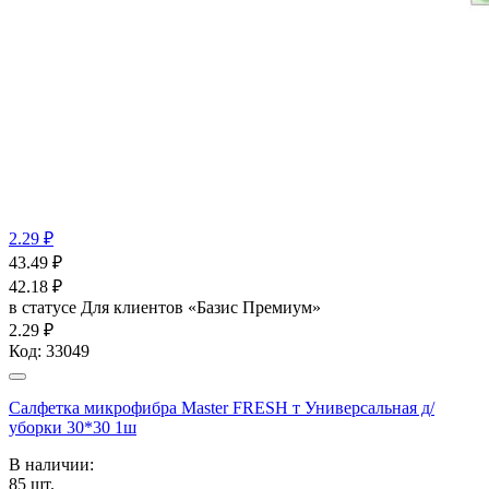
2.29 ₽
43.49
₽
42.18
₽
в статусе
Для клиентов «Базис Премиум»
2.29 ₽
Код:
33049
Салфетка микрофибра Master FRESH т Универсальная д/
уборки 30*30 1ш
В наличии:
85
шт.