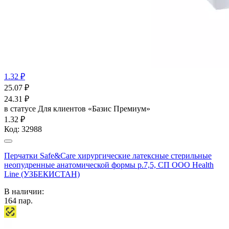
1.32 ₽
25.07
₽
24.31
₽
в статусе
Для клиентов «Базис Премиум»
1.32 ₽
Код:
32988
Перчатки Safe&Care хирургические латексные стерильные
неопудренные анатомической формы р.7,5, СП ООО Health
Line (УЗБЕКИСТАН)
В наличии:
164
пар.