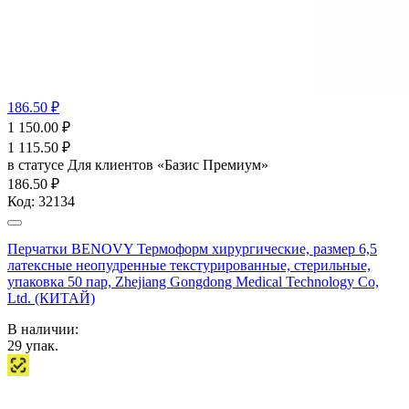
186.50 ₽
1 150.00
₽
1 115.50
₽
в статусе
Для клиентов «Базис Премиум»
186.50 ₽
Код:
32134
Перчатки BENOVY Термоформ хирургические, размер 6,5
латексные неопудренные текстурированные, стерильные,
упаковка 50 пар, Zhejiang Gongdong Medical Technology Co,
Ltd. (КИТАЙ)
В наличии:
29
упак.