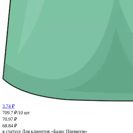
3.74 ₽
709.7 ₽/10 шт
70.97
₽
68.84
₽
в статусе
Для клиентов «Базис Премиум»