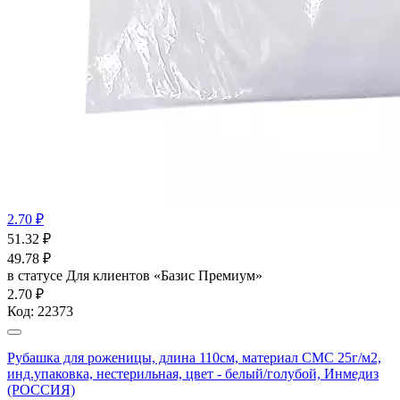
2.70 ₽
51.32
₽
49.78
₽
в статусе
Для клиентов «Базис Премиум»
2.70 ₽
Код:
22373
Рубашка для роженицы, длина 110см, материал СМС 25г/м2,
инд.упаковка, нестерильная, цвет - белый/голубой, Инмедиз
(РОССИЯ)