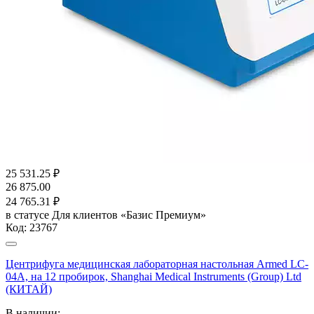
25 531.25
₽
26 875.00
24 765.31
₽
в статусе
Для клиентов «Базис Премиум»
Код:
23767
Центрифуга медицинская лабораторная настольная Armed LC-
04A, на 12 пробирок, Shanghai Medical Instruments (Group) Ltd
(КИТАЙ)
В наличии: